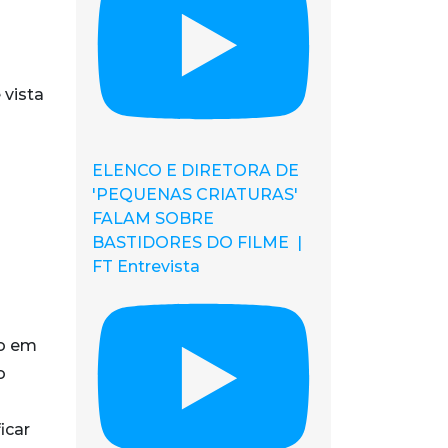
 vista
ELENCO E DIRETORA DE
'PEQUENAS CRIATURAS'
FALAM SOBRE
BASTIDORES DO FILME |
FT Entrevista
to em
o
icar