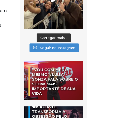
4 em
a
Carregar mais...
Seguir no Instagram
“VOU COM MEDO
MESMO”: LUÍSA
SONZA FALA SOBRE O
SHOW MAIS
IMPORTANTE DE SUA
VIDA
‘INSACIÁVEL’
TRANSFORMA A
OBSESSÃO PELO