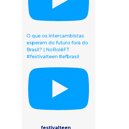
O que os intercambistas
esperam do futuro fora do
Brasil? | NoRolêFT
#festivalteen #efbrasil
festivalteen