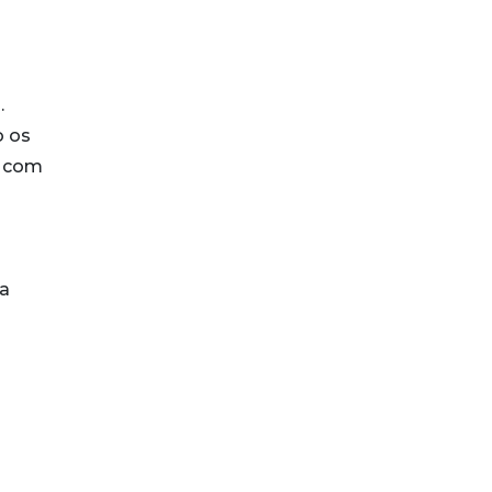
.
o os
a com
ta