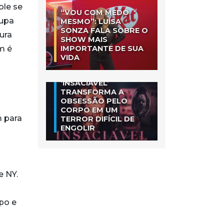
ole se
“VOU COM MEDO
cupa
MESMO”: LUÍSA
SONZA FALA SOBRE O
ura
SHOW MAIS
m é
IMPORTANTE DE SUA
VIDA
‘INSACIÁVEL’
TRANSFORMA A
OBSESSÃO PELO
CORPO EM UM
m para
TERROR DIFÍCIL DE
ENGOLIR
e NY.
po e