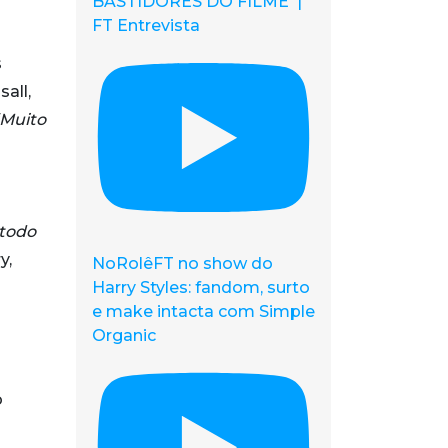
BASTIDORES DO FILME |
FT Entrevista
s
all,
“Muito
 todo
y,
NoRolêFT no show do
Harry Styles: fandom, surto
e make intacta com Simple
Organic
o