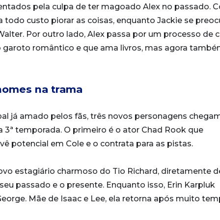
ntados pela culpa de ter magoado Alex no passado. C
a todo custo piorar as coisas, enquanto Jackie se preo
alter. Por outro lado, Alex passa por um processo de c
 o garoto romântico e que ama livros, mas agora també
 nomes na trama
pal já amado pelos fãs, três novos personagens chega
ta 3ª temporada. O primeiro é o ator Chad Rook que
vê potencial em Cole e o contrata para as pistas.
novo estagiário charmoso do Tio Richard, diretamente d
seu passado e o presente. Enquanto isso, Erin Karpluk
 George. Mãe de Isaac e Lee, ela retorna após muito tem