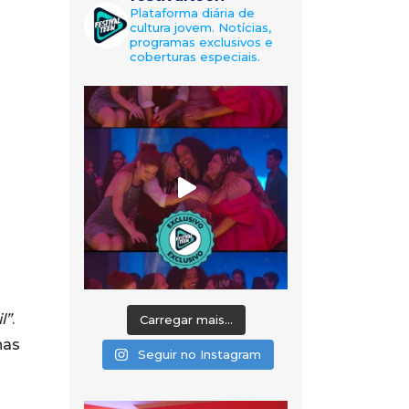
Plataforma diária de
cultura jovem. Notícias,
programas exclusivos e
coberturas especiais.
l”
.
Carregar mais...
nas
Seguir no Instagram