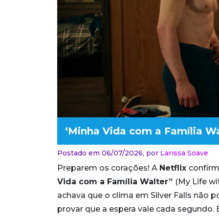
‘Minha Vida com a Família Wa
Postado em 06/07/2026,
por
Larissa Soave
Preparem os corações! A
Netflix
confirm
Vida com a Família Walter”
(My Life wi
achava que o clima em Silver Falls não p
provar que a espera vale cada segundo. E 