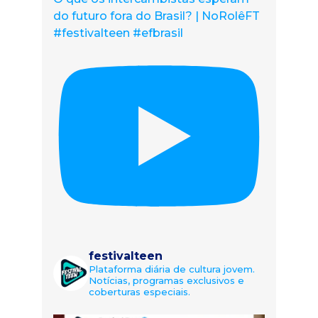
do futuro fora do Brasil? | NoRolêFT
#festivalteen #efbrasil
festivalteen
Plataforma diária de cultura jovem.
Notícias, programas exclusivos e
coberturas especiais.