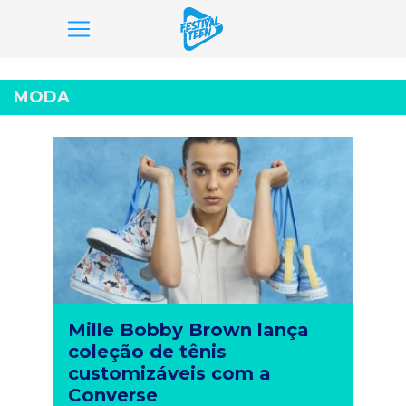
Pular
para
MODA
o
conteúdo
Mille Bobby Brown lança
coleção de tênis
customizáveis com a
Converse