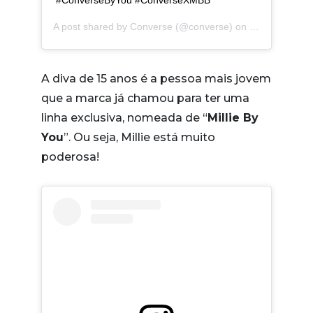
#ConverseByYou #ConverseXMBB
A post shared by
Converse
(@converse) on
Jul 9, 2019 a
A diva de 15 anos é a pessoa mais jovem
que a marca já chamou para ter uma
linha exclusiva, nomeada de “
Millie By
You
”. Ou seja, Millie está muito
poderosa!