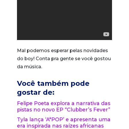
Mal podemos esperar pelas novidades
do boy! Conta pra gente se você gostou
da música.
Você também pode
gostar de:
Felipe Poeta explora a narrativa das
pistas no novo EP “Clubber’s Fever”
Tyla lança ‘A*POP’ e apresenta uma
era inspirada nas raízes africanas