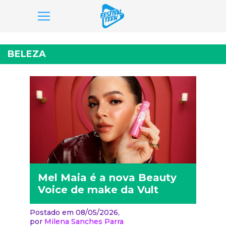
Pular
para
BELEZA
o
conteúdo
Mel Maia é a nova Beauty
Voice de make da Vult
Postado em 08/05/2026,
por
Milena Sanches Parra