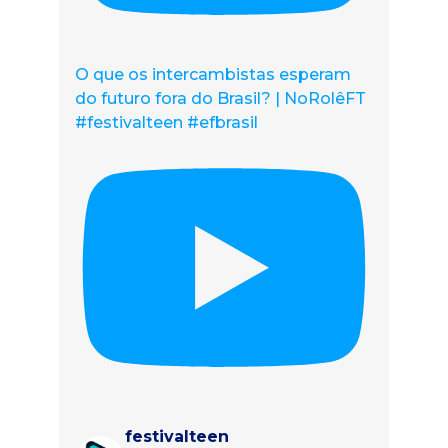
O que os intercambistas esperam
do futuro fora do Brasil? | NoRolêFT
#festivalteen #efbrasil
festivalteen