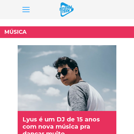
Pular
para
MÚSICA
o
conteúdo
Lyus é um DJ de 15 anos
com nova música pra
dançar muito