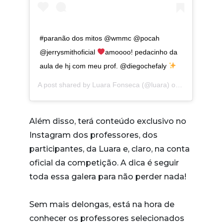
#paranão dos mitos @wmmc @pocah
@jerrysmithoficial
amoooo! pedacinho da
aula de hj com meu prof. @diegochefaly
A post shared by
Luara Fonseca
(@luara) on
Nov 7, 2019
Além disso, terá conteúdo exclusivo no
Instagram dos professores, dos
participantes, da Luara e, claro, na conta
oficial da competição. A dica é seguir
toda essa galera para não perder nada!
Sem mais delongas, está na hora de
conhecer os professores selecionados