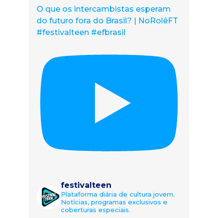
O que os intercambistas esperam
do futuro fora do Brasil? | NoRolêFT
#festivalteen #efbrasil
festivalteen
Plataforma diária de cultura jovem.
Notícias, programas exclusivos e
coberturas especiais.