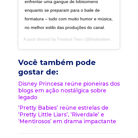
enfrentar uma gangue de lobisomens
enquanto se preparam para o baile de
formatura – tudo com muito humor e música,
no melhor estilo das produções do canal.
A post shared by
Festival Teen
(@festivalteen) on
Feb 21,
Você também pode
gostar de:
Disney Princesa reúne pioneiras dos
blogs em ação nostálgica sobre
legado
‘Pretty Babies’ reúne estrelas de
‘Pretty Little Liars’, ‘Riverdale’ e
‘Mentirosos’ em drama impactante