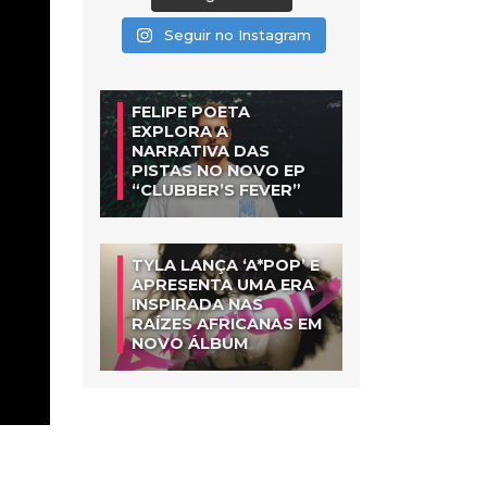
Seguir no Instagram
FELIPE POETA
EXPLORA A
NARRATIVA DAS
PISTAS NO NOVO EP
“CLUBBER’S FEVER”
TYLA LANÇA ‘A*POP’ E
APRESENTA UMA ERA
INSPIRADA NAS
RAÍZES AFRICANAS EM
NOVO ÁLBUM