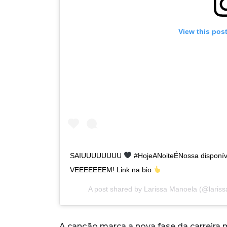
View this pos
SAIUUUUUUUU
#HojeANoiteÉNossa disponíve
VEEEEEEEM! Link na bio
A post shared by
Larissa Manoela
(@lariss
A canção marca a nova fase da carreira m