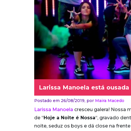
Larissa Manoela está ousada 
Postado em 26/08/2019,
por
Maira Macedo
Larissa Manoela
cresceu galera! Nossa 
de “
Hoje a Noite é Nossa
“, gravado den
noite, seduz os boys e dá close na frent