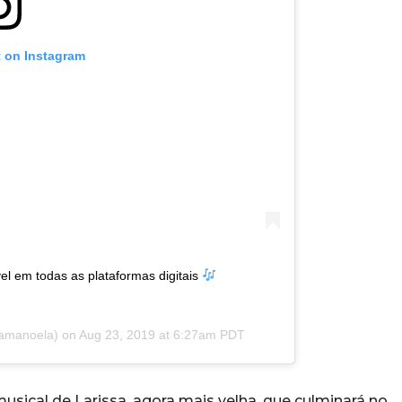
t on Instagram
l em todas as plataformas digitais
amanoela) on
Aug 23, 2019 at 6:27am PDT
usical de Larissa, agora mais velha, que culminará no