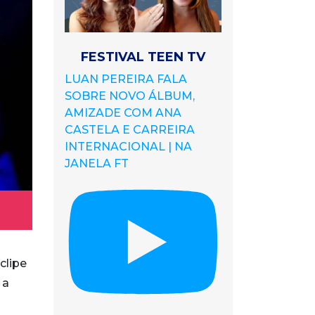
FESTIVAL TEEN TV
LUAN PEREIRA FALA
SOBRE NOVO ÁLBUM,
AMIZADE COM ANA
CASTELA E CARREIRA
INTERNACIONAL | NA
JANELA FT
clipe
 a