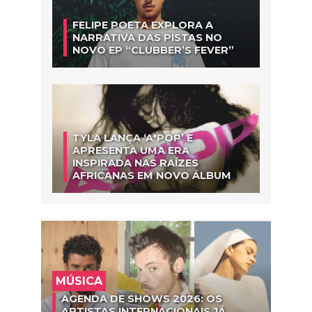
FELIPE POETA EXPLORA A
NARRATIVA DAS PISTAS NO
NOVO EP “CLUBBER’S FEVER”
TYLA LANÇA ‘A*POP’ E
APRESENTA UMA ERA
INSPIRADA NAS RAÍZES
AFRICANAS EM NOVO ÁLBUM
MÚSICA
AGENDA DE SHOWS 2026: OS
ARTISTAS INTERNACIONAIS JÁ