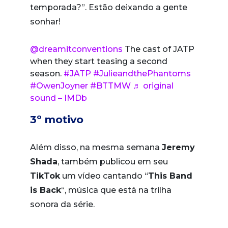
temporada?”. Estão deixando a gente
sonhar!
@dreamitconventions
The cast of JATP
when they start teasing a second
season.
#JATP
#JulieandthePhantoms
#OwenJoyner
#BTTMW
♬ original
sound – IMDb
3º motivo
Além disso, na mesma semana
Jeremy
Shada
, também publicou em seu
TikTok
um vídeo cantando “
This Band
is Back
“, música que está na trilha
sonora da série.