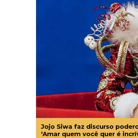
Jojo Siwa faz discurso podero
‘Amar quem você quer é incrív