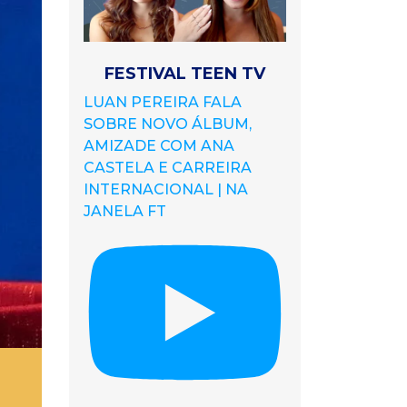
FESTIVAL TEEN TV
LUAN PEREIRA FALA
SOBRE NOVO ÁLBUM,
AMIZADE COM ANA
CASTELA E CARREIRA
INTERNACIONAL | NA
JANELA FT