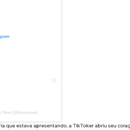
agram
 Siwa (@itsjojosiwa)
ia que estava apresentando, a TikToker abriu seu cora