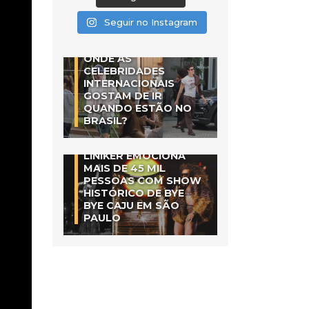
Seguir no Instagram
ONDE AS
CELEBRIDADES
INTERNACIONAIS
GOSTAM DE IR
QUANDO ESTÃO NO
BRASIL?
LINIKER EMOCIONA
MAIS DE 45 MIL
PESSOAS COM SHOW
HISTÓRICO DE BYE
BYE CAJU EM SÃO
PAULO