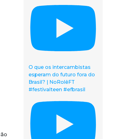
O que os intercambistas
esperam do futuro fora do
Brasil? | NoRolêFT
#festivalteen #efbrasil
ção