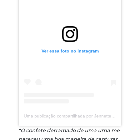
Ver essa foto no Instagram
Uma publicação compartilhada por Jennette McCurdy (@jennettemccurdy)
“O confete derramado de uma urna me
pareceu uma boa maneira de capturar