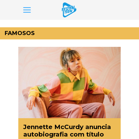
Pular
para
FAMOSOS
o
conteúdo
Jennette McCurdy anuncia
autobiografia com título