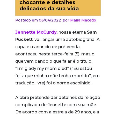
chocante e detalhes
delicados da sua vida
Postado em 06/04/2022,
por
Maira Macedo
Jennette McCurdy
, nossa eterna
Sam
Puckett
, vai lançar uma autobiografia! A
capa e o anuncio de pré-venda
aconteceu nesta terça-feira (5), mas o
que vem dando o que falar é o título.
“I’m glady my mom died” (“Eu estou
feliz que minha mãe tenha morrido”, em
tradução livre) foi o nome escolhido.
A obra pretende dar detalhes da relação
complicada de Jennette com sua mãe.
De acordo com a estrela de 29 anos, ela