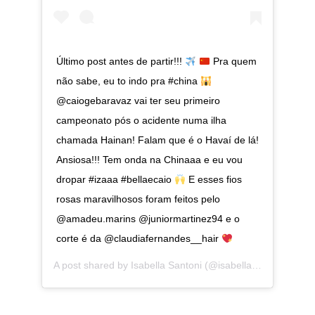
Último post antes de partir!!!
Pra quem
não sabe, eu to indo pra #china
@caiogebaravaz vai ter seu primeiro
campeonato pós o acidente numa ilha
chamada Hainan! Falam que é o Havaí de lá!
Ansiosa!!! Tem onda na Chinaaa e eu vou
dropar #izaaa #bellaecaio
E esses fios
rosas maravilhosos foram feitos pelo
@amadeu.marins @juniormartinez94 e o
corte é da @claudiafernandes__hair
A post shared by
Isabella Santoni
(@isabellasantoni) on
No