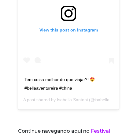
View this post on Instagram
Tem coisa melhor do que viajar?!
#bellaaventureira #china
A post shared by
Isabella Santoni
(@isabellasantoni) on
No
Continue navegando aqui no
Festival