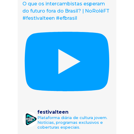
O que os intercambistas esperam
do futuro fora do Brasil? | NoRolêFT
#festivalteen #efbrasil
festivalteen
Plataforma diária de cultura jovem.
Notícias, programas exclusivos e
coberturas especiais.