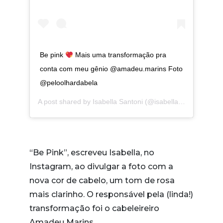
Be pink
Mais uma transformação pra
conta com meu gênio @amadeu.marins Foto
@peloolhardabela
A post shared by
Isabella Santoni
(@isabellasantoni) on
No
“Be Pink”, escreveu Isabella, no
Instagram, ao divulgar a foto com a
nova cor de cabelo, um tom de rosa
mais clarinho. O responsável pela (linda!)
transformação foi o cabeleireiro
Amadeu Marins.