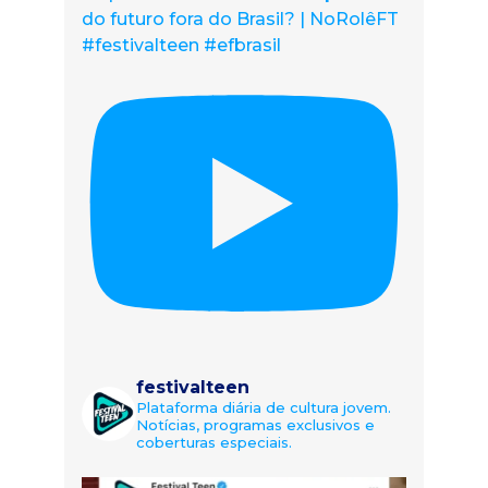
do futuro fora do Brasil? | NoRolêFT
#festivalteen #efbrasil
festivalteen
Plataforma diária de cultura jovem.
Notícias, programas exclusivos e
coberturas especiais.