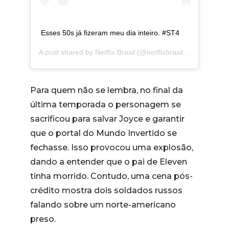
Esses 50s já fizeram meu dia inteiro. #ST4
A post shared by
Netflix Brasil
(@netflixbrasil) on
Feb 14, 
Para quem não se lembra, no final da
última temporada o personagem se
sacrificou para salvar Joyce e garantir
que o portal do Mundo Invertido se
fechasse. Isso provocou uma explosão,
dando a entender que o pai de Eleven
tinha morrido. Contudo, uma cena pós-
crédito mostra dois soldados russos
falando sobre um norte-americano
preso.