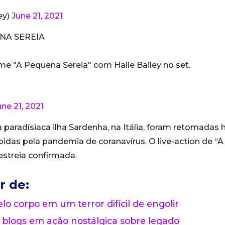
ey)
June 21, 2021
NA SEREIA
me "A Pequena Sereia" com Halle Bailey no set.
une 21, 2021
paradísiaca ilha Sardenha, na Itália, foram retomadas 
idas pela pandemia de coranavírus. O live-action de “A
estreia confirmada.
r de:
lo corpo em um terror difícil de engolir
 blogs em ação nostálgica sobre legado