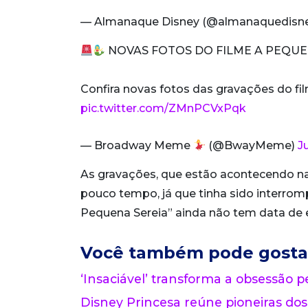
— Almanaque Disney (@almanaquedisn
NOVAS FOTOS DO FILME A PEQUE
Confira novas fotos das gravações do fil
pic.twitter.com/ZMnPCVxPqk
— Broadway Meme
(@BwayMeme)
J
As gravações, que estão acontecendo na 
pouco tempo, já que tinha sido interromp
Pequena Sereia” ainda não tem data de 
Você também pode gosta
‘Insaciável’ transforma a obsessão pe
Disney Princesa reúne pioneiras dos