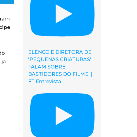
aram
cipe
ELENCO E DIRETORA DE
do
'PEQUENAS CRIATURAS'
 já
FALAM SOBRE
BASTIDORES DO FILME |
FT Entrevista