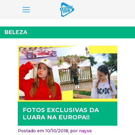
Pular
para
BELEZA
o
conteúdo
FOTOS EXCLUSIVAS DA
LUARA NA EUROPA!!
Postado em 10/10/2018,
por
nayse