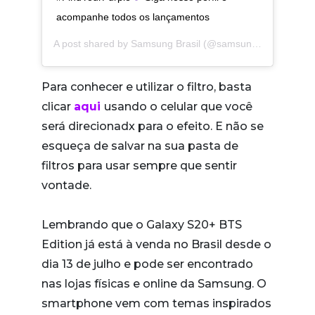
acompanhe todos os lançamentos
A post shared by
Samsung Brasil
(@samsungbrasil) on
Ju
Para conhecer e utilizar o filtro, basta
clicar
aqui
usando o celular que você
será direcionadx para o efeito. E não se
esqueça de salvar na sua pasta de
filtros para usar sempre que sentir
vontade.
Lembrando que o Galaxy S20+ BTS
Edition já está à venda no Brasil desde o
dia 13 de julho e pode ser encontrado
nas lojas físicas e online da Samsung. O
smartphone vem com temas inspirados