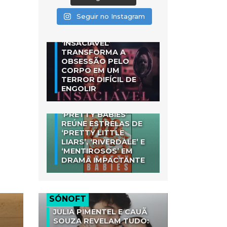
Seguir no Instagram
‘INSACIÁVEL’
TRANSFORMA A
OBSESSÃO PELO
CORPO EM UM
TERROR DIFÍCIL DE
ENGOLIR
‘PRETTY BABIES’
REÚNE ESTRELAS DE
‘PRETTY LITTLE
LIARS’, ‘RIVERDALE’ E
‘MENTIROSOS’ EM
DRAMA IMPACTANTE
SÓNOFT
JULIA PIMENTEL E CAUÃ
SOUZA REVELAM TUDO: