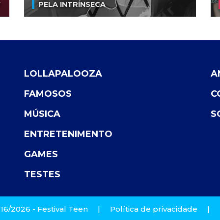
V
PELA INTRÍNSECA
LOLLAPALOOZA
A
FAMOSOS
C
MÚSICA
S
ENTRETENIMENTO
GAMES
TESTES
16/2026 - Festival Teen
|
Política de privacidade
|