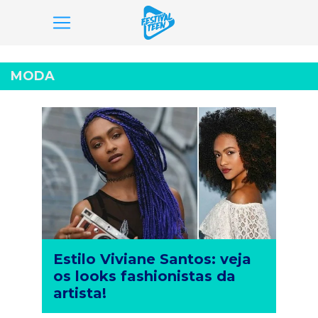
Pular
para
MODA
o
conteúdo
Estilo Viviane Santos: veja
os looks fashionistas da
artista!