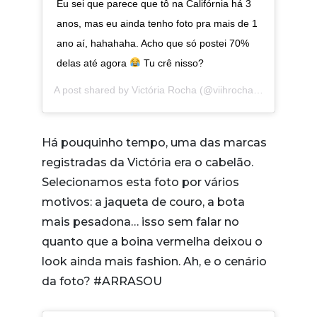
Eu sei que parece que tô na Califórnia há 3
anos, mas eu ainda tenho foto pra mais de 1
ano aí, hahahaha. Acho que só postei 70%
delas até agora
Tu crê nisso?
A post shared by
Victória Rocha
(@viihrocha) on
Jul 2, 2
Há pouquinho tempo, uma das marcas
registradas da Victória era o cabelão.
Selecionamos esta foto por vários
motivos: a jaqueta de couro, a bota
mais pesadona… isso sem falar no
quanto que a boina vermelha deixou o
look ainda mais fashion. Ah, e o cenário
da foto? #ARRASOU