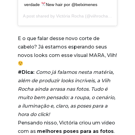
verdade
New hair por @belximenes
A post shared by
Victória Rocha
(@viihrocha) on
Sep 4, 2
E o que falar desse novo corte de
cabelo? Já estamos esperando seus
novos looks com esse visual MARA, Viih!
#Dica:
Como já falamos nesta matéria,
além de produzir looks incríveis, a Viih
Rocha ainda arrasa nas fotos. Tudo é
muito bem pensado: a roupa, o cenário,
a iluminação e, claro, as poses para a
hora do click!
Pensando nisso, Victória criou um vídeo
com as
melhores poses para as fotos
.