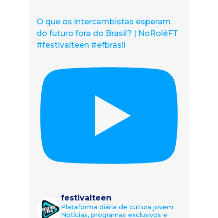
O que os intercambistas esperam
do futuro fora do Brasil? | NoRolêFT
#festivalteen #efbrasil
festivalteen
Plataforma diária de cultura jovem.
Notícias, programas exclusivos e