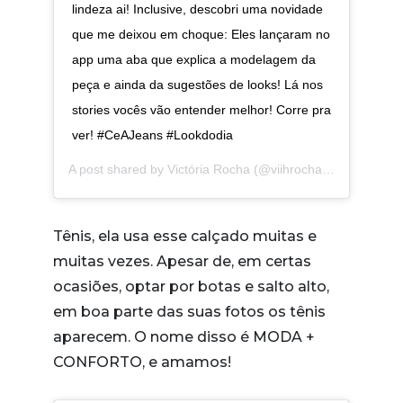
lindeza ai! Inclusive, descobri uma novidade
que me deixou em choque: Eles lançaram no
app uma aba que explica a modelagem da
peça e ainda da sugestões de looks! Lá nos
stories vocês vão entender melhor! Corre pra
ver! #CeAJeans #Lookdodia
A post shared by
Victória Rocha
(@viihrocha) on
Sep 10, 
Tênis, ela usa esse calçado muitas e
muitas vezes. Apesar de, em certas
ocasiões, optar por botas e salto alto,
em boa parte das suas fotos os tênis
aparecem. O nome disso é MODA +
CONFORTO, e amamos!