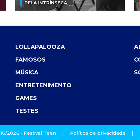
V
PELA INTRÍNSECA
LOLLAPALOOZA
A
FAMOSOS
C
MÚSICA
S
ENTRETENIMENTO
GAMES
TESTES
16/2026 - Festival Teen
|
Política de privacidade
|