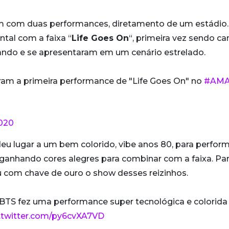
0
am com duas performances, diretamento de um estádio.
tal com a faixa “
Life Goes On
“, primeira vez sendo c
ando e se apresentaram em um cenário estrelado.
am a primeira performance de "Life Goes On" no
#AMA
020
eu lugar a um bem colorido, vibe anos 80, para perfo
ganhando cores alegres para combinar com a faixa. Pa
 com chave de ouro o show desses reizinhos.
 BTS fez uma performance super tecnológica e colorida
c.twitter.com/py6cvXA7VD