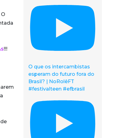
 O
antada
s
!!!
O que os intercambistas
esperam do futuro fora do
Brasil? | NoRolêFT
rmarem
#festivalteen #efbrasil
ra
 de