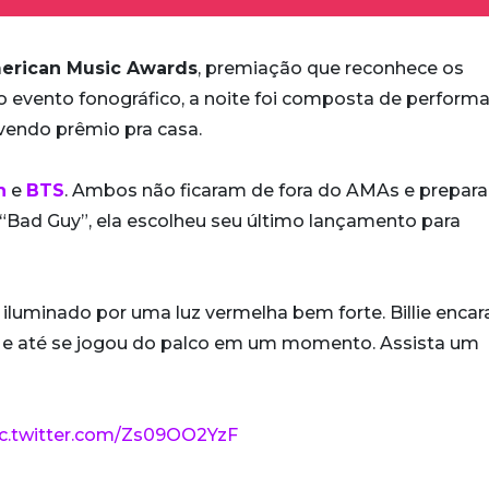
erican Music Awards
, premiação que reconhece os
evento fonográfico, a noite foi composta de perform
levendo prêmio pra casa.
h
e
BTS
. Ambos não ficaram de fora do AMAs e prepar
Bad Guy”, ela escolheu seu último lançamento para
luminado por uma luz vermelha bem forte. Billie encar
 e até se jogou do palco em um momento. Assista um
ic.twitter.com/Zs09OO2YzF