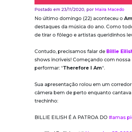
Postado em 23/11/2020,
por
Maira Macedo
No último domingo (22) aconteceu o
Am
destaques da música do ano. Como todo 
de tirar o fôlego e artistas queridinhos 
Contudo, precisamos falar de
Billie Eilis
shows incríveis! Começando com nossa “
performar: “
Therefore I Am
“.
Sua apresentação rolou em um corredor i
câmera bem de perto enquanto cantava
trechinho:
BILLIE EILISH É A PATROA DO
#amas
p