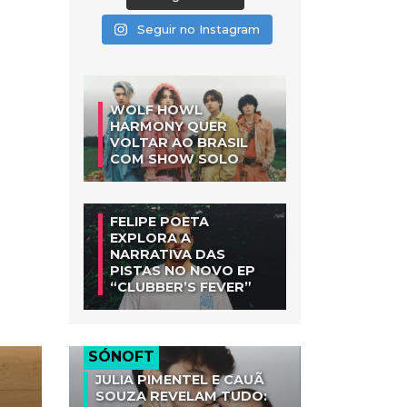
Seguir no Instagram
WOLF HOWL
HARMONY QUER
VOLTAR AO BRASIL
COM SHOW SOLO
FELIPE POETA
EXPLORA A
NARRATIVA DAS
PISTAS NO NOVO EP
“CLUBBER’S FEVER”
SÓNOFT
JULIA PIMENTEL E CAUÃ
SOUZA REVELAM TUDO: