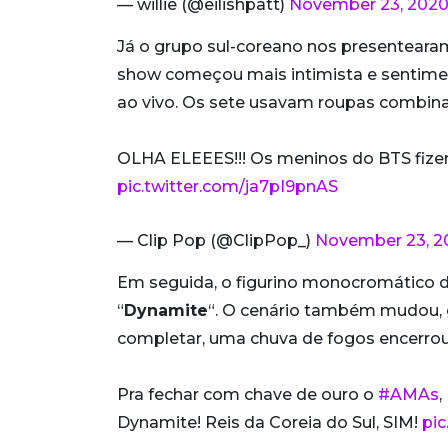
— willie (@eilishpatt)
November 23, 202
Já o grupo sul-coreano nos presentear
show começou mais intimista e sentimen
ao vivo. Os sete usavam roupas combin
OLHA ELEEES!!! Os meninos do BTS fizer
pic.twitter.com/ja7pI9pnAS
— Clip Pop (@ClipPop_)
November 23, 2
Em seguida, o figurino monocromático d
“
Dynamite
“. O cenário também mudou, 
completar, uma chuva de fogos encerrou
Pra fechar com chave de ouro o
#AMAs
,
Dynamite! Reis da Coreia do Sul, SIM!
pi