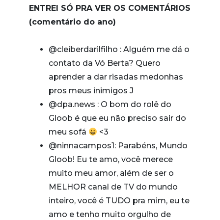
ENTREI SÓ PRA VER OS COMENTÁRIOS
(comentário do ano)
@cleiberdarilfilho : Alguém me dá o
contato da Vó Berta? Quero
aprender a dar risadas medonhas
pros meus inimigos J
@dpa.news : O bom do rolê do
Gloob é que eu não preciso sair do
meu sofá
<3
@ninnacampos1: Parabéns, Mundo
Gloob! Eu te amo, você merece
muito meu amor, além de ser o
MELHOR canal de TV do mundo
inteiro, você é TUDO pra mim, eu te
amo e tenho muito orgulho de