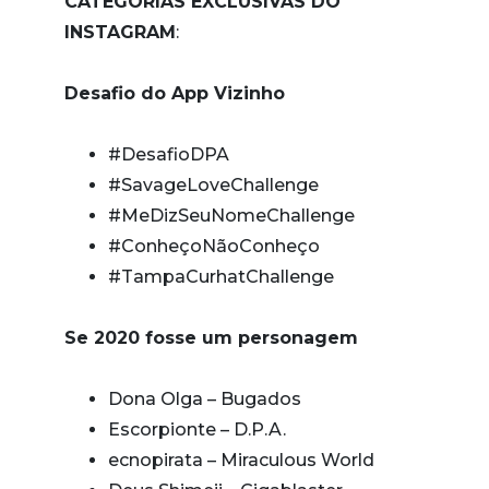
CATEGORIAS EXCLUSIVAS DO
INSTAGRAM
:
Desafio do App Vizinho
#DesafioDPA
#SavageLoveChallenge
#MeDizSeuNomeChallenge
#ConheçoNãoConheço
#TampaCurhatChallenge
Se 2020 fosse um personagem
Dona Olga – Bugados
Escorpionte – D.P.A.
ecnopirata – Miraculous World