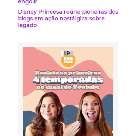
engolir
Disney Princesa reúne pioneiras dos
blogs em ação nostálgica sobre
legado