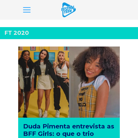
Pular
para
FT 2020
o
conteúdo
Duda Pimenta entrevista as
BFF Girls: o que o trio