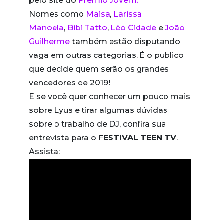
pelo site do
Prêmio Jovem.
Nomes como
Maisa
,
Larissa
Manoela
,
Bibi Tatto
,
Léo Cidade
e
João
Guilherme
também estão disputando
vaga em outras categorias. É o publico
que decide quem serão os grandes
vencedores de 2019!
E se você quer conhecer um pouco mais
sobre Lyus e tirar algumas dúvidas
sobre o trabalho de DJ, confira sua
entrevista para o
FESTIVAL TEEN TV
.
Assista: