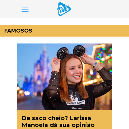
Pular
para
FAMOSOS
o
conteúdo
De saco cheio? Larissa
Manoela dá sua opinião