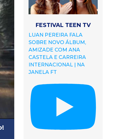
FESTIVAL TEEN TV
LUAN PEREIRA FALA
SOBRE NOVO ÁLBUM,
AMIZADE COM ANA
CASTELA E CARREIRA
INTERNACIONAL | NA
JANELA FT
o!