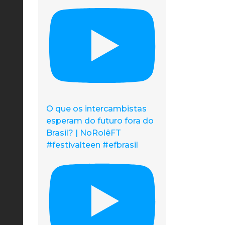
O que os intercambistas
esperam do futuro fora do
Brasil? | NoRolêFT
#festivalteen #efbrasil