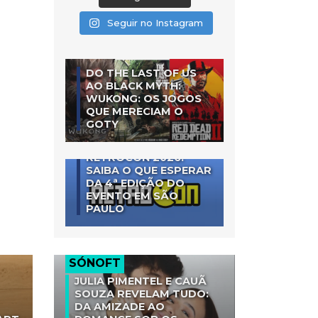
Seguir no Instagram
DO THE LAST OF US
AO BLACK MYTH:
WUKONG: OS JOGOS
QUE MERECIAM O
GOTY
RETROCON 2026:
SAIBA O QUE ESPERAR
DA 4ª EDIÇÃO DO
EVENTO EM SÃO
PAULO
SÓNOFT
JULIA PIMENTEL E CAUÃ
SOUZA REVELAM TUDO:
DA AMIZADE AO