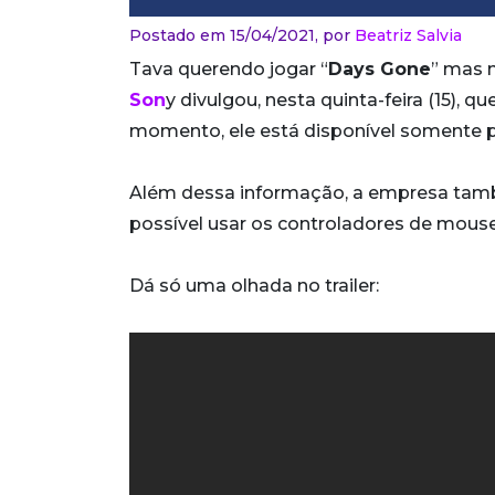
Postado em 15/04/2021,
por
Beatriz Salvia
Tava querendo jogar “
Days Gone
” mas n
Son
y divulgou, nesta quinta-feira (15), qu
momento, ele está disponível somente 
Além dessa informação, a empresa tamb
possível usar os controladores de mouse 
Dá só uma olhada no trailer: