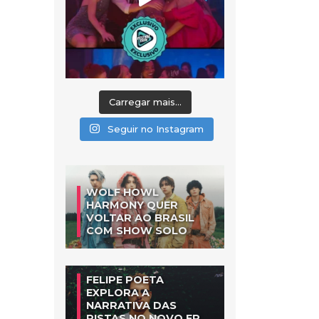
Carregar mais...
Seguir no Instagram
WOLF HOWL
HARMONY QUER
VOLTAR AO BRASIL
COM SHOW SOLO
FELIPE POETA
EXPLORA A
NARRATIVA DAS
PISTAS NO NOVO EP