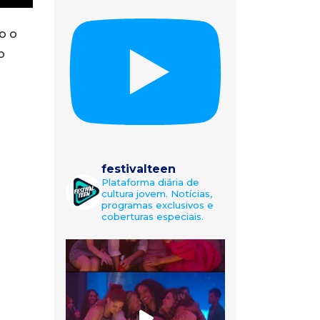
o o
o
festivalteen
Plataforma diária de
cultura jovem. Notícias,
programas exclusivos e
coberturas especiais.