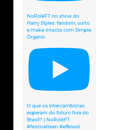
NoRolêFT no show do
Harry Styles: fandom, surto
e make intacta com Simple
Organic
O que os intercambistas
esperam do futuro fora do
Brasil? | NoRolêFT
#festivalteen #efbrasil