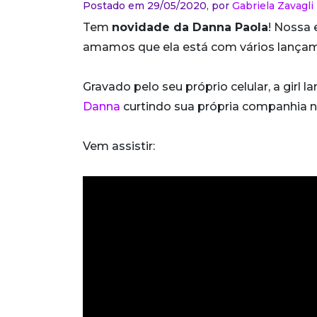
Postado em 29/05/2020,
por
Gabriela Zavagli
Tem
novidade da Danna Paola
! Nossa
amamos que ela está com vários lançame
Gravado pelo seu próprio celular, a girl 
Danna
curtindo sua própria companhia 
Vem assistir: