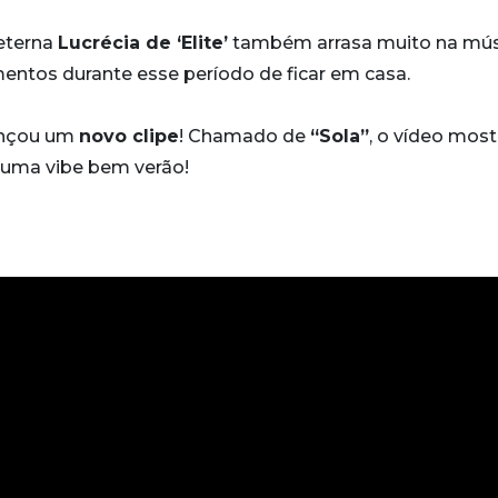
 eterna
Lucrécia de ‘Elite’
também arrasa muito na mús
ntos durante esse período de ficar em casa.
lançou um
novo clipe
! Chamado de
“Sola”
, o vídeo most
numa vibe bem verão!