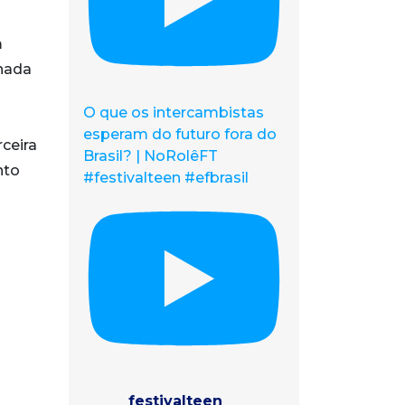
m
onada
O que os intercambistas
esperam do futuro fora do
ceira
Brasil? | NoRolêFT
nto
#festivalteen #efbrasil
festivalteen