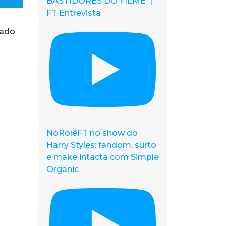
BASTIDORES DO FILME |
FT Entrevista
lado
NoRolêFT no show do
Harry Styles: fandom, surto
e make intacta com Simple
Organic