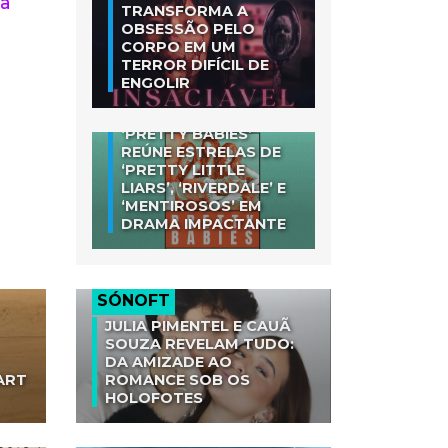
ma
TRANSFORMA A
OBSESSÃO PELO
CORPO EM UM
TERROR DIFÍCIL DE
ENGOLIR
‘PRETTY BABIES’
REÚNE ESTRELAS DE
‘PRETTY LITTLE
LIARS’, ‘RIVERDALE’ E
‘MENTIROSOS’ EM
DRAMA IMPACTANTE
SÓNOFT
JULIA PIMENTEL E CAUÃ
SOUZA REVELAM TUDO:
DA AMIZADE AO
ART
ROMANCE SOB OS
HOLOFOTES