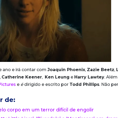
e ano e irá contar com
Joaquin Phoenix
,
Zazie Beetz
,
,
Catherine Keener
,
Ken Leung
e
Harry Lawtey
. Além
Pictures
e
é
dirigido e escrito por
Todd Phillips
. Não pe
r de:
lo corpo em um terror difícil de engolir