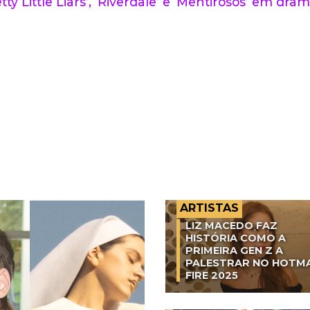
tty Little Liars’, ‘Riverdale’ e ‘Mentirosos’ em dra
ARTISTAS
LIZ MACEDO FAZ
HISTÓRIA COMO A
PRIMEIRA GEN Z A
PALESTRAR NO HOTM
FIRE 2025