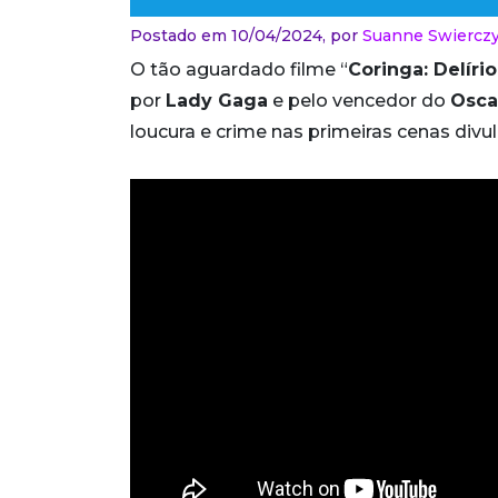
Postado em 10/04/2024,
por
Suanne Swiercz
O tão aguardado filme “
Coringa: Delírio
por
Lady Gaga
e pelo vencedor do
Osca
loucura e crime nas primeiras cenas divu