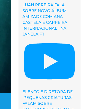
LUAN PEREIRA FALA
SOBRE NOVO ÁLBUM,
AMIZADE COM ANA
CASTELA E CARREIRA
INTERNACIONAL | NA
JANELA FT
ELENCO E DIRETORA DE
'PEQUENAS CRIATURAS'
FALAM SOBRE