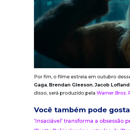
Por fim, o filme estreia em outubro dess
Gaga
,
Brendan Gleeson
,
Jacob Lofland
disso, será produzido pela
Warner Bros. 
Você também pode gosta
‘Insaciável’ transforma a obsessão pe