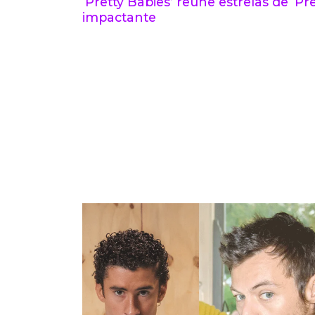
‘Pretty Babies’ reúne estrelas de ‘Pre
impactante