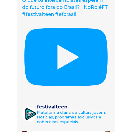
O que os intercambistas esperam
do futuro fora do Brasil? | NoRolêFT
#festivalteen #efbrasil
festivalteen
Plataforma diária de cultura jovem.
Notícias, programas exclusivos e
coberturas especiais.