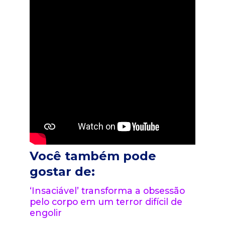
Você também pode
gostar de:
‘Insaciável’ transforma a obsessão
pelo corpo em um terror difícil de
engolir