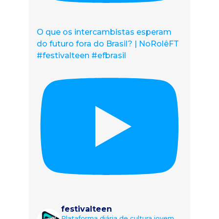
O que os intercambistas esperam
do futuro fora do Brasil? | NoRolêFT
#festivalteen #efbrasil
festivalteen
Plataforma diária de cultura jovem.