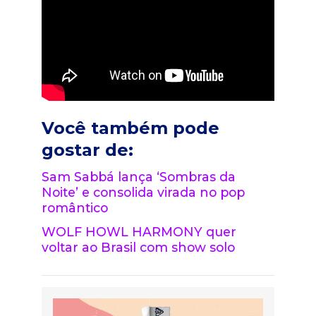
Você também pode
gostar de:
Sam Sabbá lança ‘Sombras da
Noite’ e consolida virada no pop
romântico
WOLF HOWL HARMONY quer
voltar ao Brasil com show solo