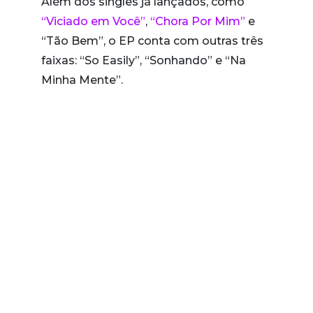
Além dos singles já lançados, como
“Viciado em Você”
,
“Chora Por Mim”
e
“Tão Bem”, o EP conta com outras três
faixas: “So Easily”, “Sonhando” e “Na
Minha Mente”.