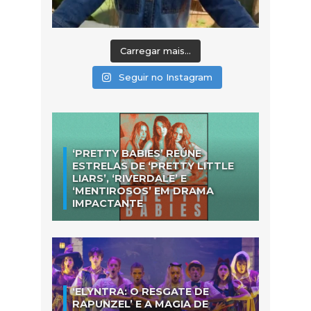
Carregar mais...
Seguir no Instagram
‘PRETTY BABIES’ REÚNE
ESTRELAS DE ‘PRETTY LITTLE
LIARS’, ‘RIVERDALE’ E
‘MENTIROSOS’ EM DRAMA
IMPACTANTE
‘ELYNTRA: O RESGATE DE
RAPUNZEL’ E A MAGIA DE