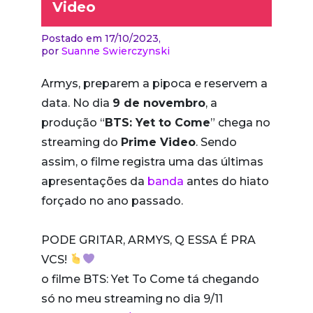
Video
Postado em 17/10/2023,
por
Suanne Swierczynski
Armys, preparem a pipoca e reservem a
data. No dia
9 de novembro
, a
produção “
BTS: Yet to Come
” chega no
streaming do
Prime Video
. Sendo
assim, o filme registra uma das últimas
apresentações da
banda
antes do hiato
forçado no ano passado.
PODE GRITAR, ARMYS, Q ESSA É PRA
VCS!
o filme BTS: Yet To Come tá chegando
só no meu streaming no dia 9/11