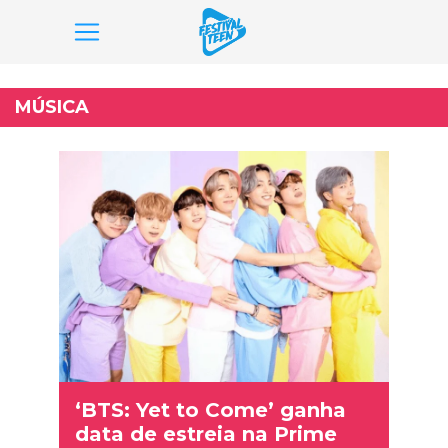
Pular
para
MÚSICA
o
conteúdo
‘BTS: Yet to Come’ ganha
data de estreia na Prime