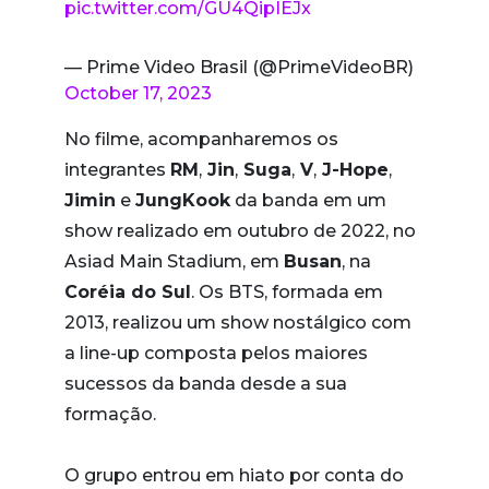
pic.twitter.com/GU4QipIEJx
— Prime Video Brasil (@PrimeVideoBR)
October 17, 2023
No filme, acompanharemos os
integrantes
RM
,
Jin
,
Suga
,
V
,
J-Hope
,
Jimin
e
JungKook
da banda em um
show realizado em outubro de 2022, no
Asiad Main Stadium, em
Busan
, na
Coréia do Sul
. Os BTS, formada em
2013, realizou um show nostálgico com
a line-up composta pelos maiores
sucessos da banda desde a sua
formação.
O grupo entrou em hiato por conta do