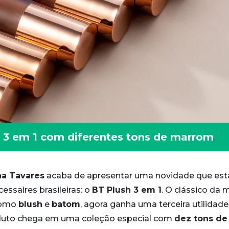
h 3 em 1 com diferentes tons de marrom
na Tavares
acaba de apresentar uma novidade que est
ssaires brasileiras: o
BT Plush 3 em 1
. O clássico da 
 como
blush
e
batom
, agora ganha uma terceira utilidade
roduto chega em uma coleção especial com
dez tons de