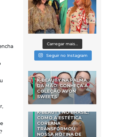
Carregar mais...
eencha
Seguir no Instagram
o
K-BEAUTY NA PALMA
ou
DA MÃO: CONHEÇA A
COLEÇÃO AVON
SWEETS
r,
K-BEAUTY NO BRASIL:
COMO A ESTÉTICA
te
COREANA
TRANSFORMOU
?
NOSSA ROTINA DE