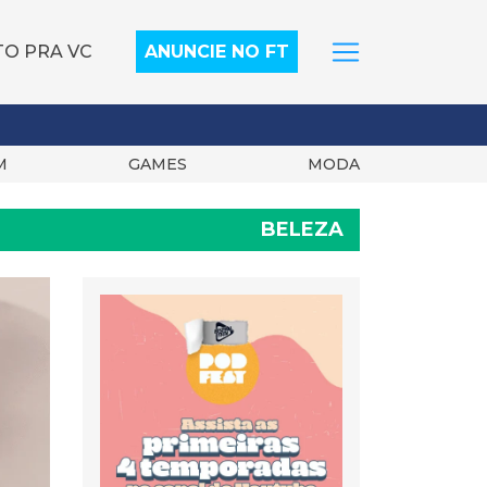
TO PRA VC
ANUNCIE NO FT
M
GAMES
MODA
BELEZA