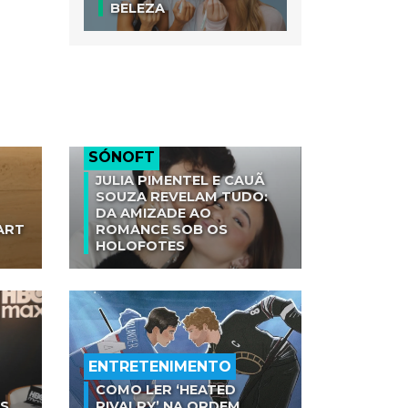
BELEZA
SÓNOFT
JULIA PIMENTEL E CAUÃ
SOUZA REVELAM TUDO:
DA AMIZADE AO
ART
ROMANCE SOB OS
HOLOFOTES
ENTRETENIMENTO
COMO LER ‘HEATED
AS
RIVALRY’ NA ORDEM