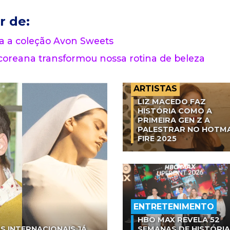
r de:
a a coleção Avon Sweets
 coreana transformou nossa rotina de beleza
ARTISTAS
LIZ MACEDO FAZ
HISTÓRIA COMO A
PRIMEIRA GEN Z A
PALESTRAR NO HOTM
FIRE 2025
ENTRETENIMENTO
HBO MAX REVELA 52
S INTERNACIONAIS JÁ
SEMANAS DE HISTÓRI