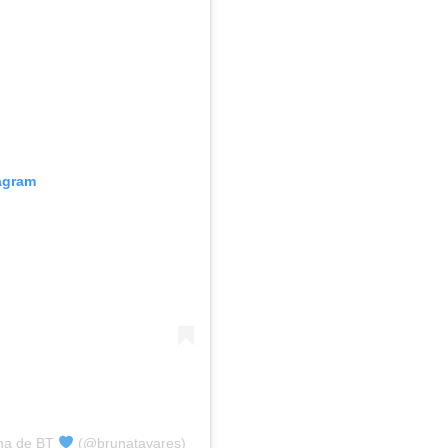
tagram
una de BT
(@brunatavares)