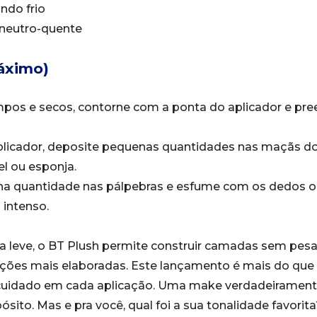
ndo frio
neutro-quente
áximo)
limpos e secos, contorne com a ponta do aplicador e pr
aplicador, deposite pequenas quantidades nas maçãs d
l ou esponja.
na quantidade nas pálpebras e esfume com os dedos 
 intenso.
ra leve, o BT Plush permite construir camadas sem pesa
duções mais elaboradas. Este lançamento é mais do que
 cuidado em cada aplicação. Uma make verdadeiramen
ito. Mas e pra você, qual foi a sua tonalidade favorita