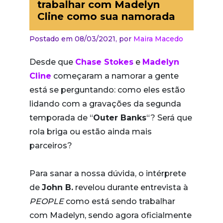
trabalhar com Madelyn
Cline como sua namorada
Postado em 08/03/2021,
por
Maira Macedo
Desde que
Chase Stokes
e
Madelyn
Cline
começaram a namorar a gente
está se perguntando: como eles estão
lidando com a gravações da segunda
temporada de “
Outer Banks
“? Será que
rola briga ou estão ainda mais
parceiros?
Para sanar a nossa dúvida, o intérprete
de
John B.
revelou durante entrevista à
PEOPLE
como está sendo trabalhar
com Madelyn, sendo agora oficialmente