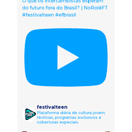
O que os intercambistas esperam
do futuro fora do Brasil? | NoRolêFT
#festivalteen #efbrasil
festivalteen
Plataforma diária de cultura jovem.
Notícias, programas exclusivos e
coberturas especiais.