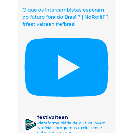
O que os intercambistas esperam
do futuro fora do Brasil? | NoRolêFT
#festivalteen #efbrasil
festivalteen
Plataforma diária de cultura jovem.
Notícias, programas exclusivos e
coberturas especiais.