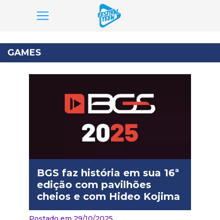
Pular
para
GAMES
o
conteúdo
BGS faz história em sua 16ª
edição com pavilhões
cheios e com Hideo Kojima
Postado em 29/10/2025,