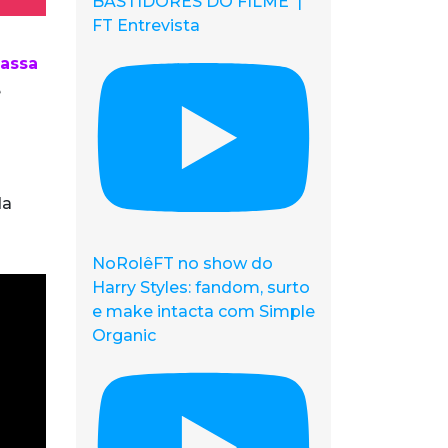
BASTIDORES DO FILME |
FT Entrevista
Nassa
e
da
NoRolêFT no show do
Harry Styles: fandom, surto
e make intacta com Simple
Organic