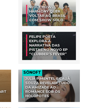
WOLF HOWL
HARMONY QUER
VOLTAR AO BRASIL
COM SHOW SOLO
FELIPE POETA
EXPLORA A
NARRATIVA DAS
PISTAS NO NOVO EP
“CLUBBER’S FEVER”
SÓNOFT
JULIA PIMENTEL E CAUÃ
SOUZA REVELAM TUDO:
DA AMIZADE AO
ART
ROMANCE SOB OS
HOLOFOTES