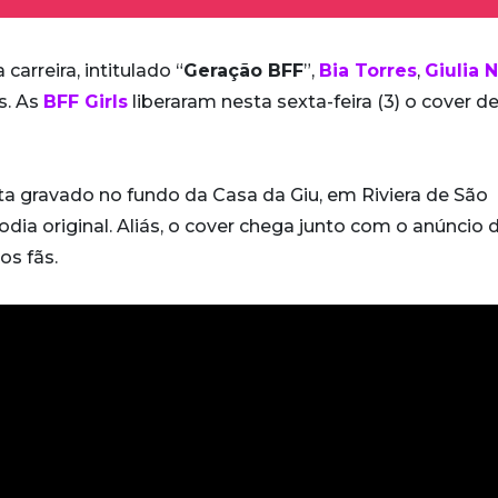
arreira, intitulado “
Geração BFF
”,
Bia Torres
,
Giulia 
s. As
BFF Girls
liberaram nesta sexta-feira (3) o cover d
a gravado no fundo da Casa da Giu, em Riviera de São
dia original. Aliás, o cover chega junto com o anúncio 
os fãs.