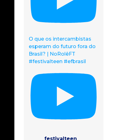
O que os intercambistas
esperam do futuro fora do
Brasil? | NoRolêFT
#festivalteen #efbrasil
festivalteen