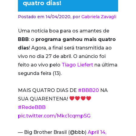
quatro dias!
Postado em 14/04/2020,
por
Gabriela Zavagli
Uma notícia boa para os amantes de
BBB
: o
programa ganhou mais quatro
dias
! Agora, a final será transmitida ao
vivo no dia 27 de abril. O anúncio foi
feito ao vivo pelo
Tiago Liefert
na última
segunda feira (13).
MAIS QUATRO DIAS DE
#BBB20
NA
SUA QUARENTENA!
#RedeBBB
pic.twitter.com/Mkc1cqmpSG
— Big Brother Brasil (@bbb)
April 14,