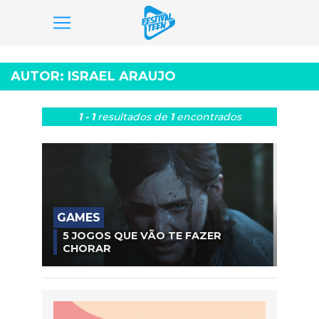
Pular
para
AUTOR:
ISRAEL ARAUJO
o
conteúdo
1 - 1
resultados
de
1
encontrados
GAMES
5 JOGOS QUE VÃO TE FAZER
CHORAR