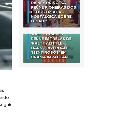
DISNEY PRINCESA
REÚNE PIONEIRAS DOS
BLOGS EM AÇÃO
NOSTÁLGICA SOBRE
LEGADO
‘PRETTY BABIES’
REÚNE ESTRELAS DE
‘PRETTY LITTLE
LIARS’, ‘RIVERDALE’ E
‘MENTIROSOS’ EM
DRAMA IMPACTANTE
as
uando
seguir