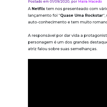
Postado em 01/09/2020,
por
Maira Macedo
A
Netflix
tem nos presenteado com vário
lançamento foi “
Quase Uma Rockstar
“
auto-conhecimento e tem muito romanc
A responsável por dar vida a protagoni
personagem é um dos grandes destaques 
atriz falou sobre suas semelhanças.