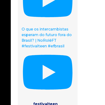
O que os intercambistas
esperam do futuro fora do
Brasil? | NoRolêFT
#festivalteen #efbrasil
festivalteen