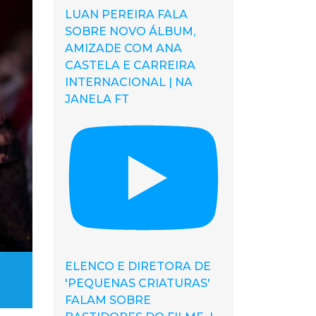
LUAN PEREIRA FALA
SOBRE NOVO ÁLBUM,
AMIZADE COM ANA
CASTELA E CARREIRA
INTERNACIONAL | NA
JANELA FT
ELENCO E DIRETORA DE
'PEQUENAS CRIATURAS'
FALAM SOBRE