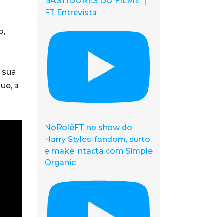
BASTIDORES DO FILME |
FT Entrevista
o,
e sua
ue, a
NoRolêFT no show do
Harry Styles: fandom, surto
e make intacta com Simple
Organic