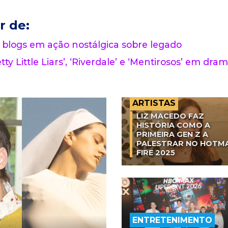
r de:
 blogs em ação nostálgica sobre legado
tty Little Liars’, ‘Riverdale’ e ‘Mentirosos’ em dra
ARTISTAS
LIZ MACEDO FAZ
HISTÓRIA COMO A
PRIMEIRA GEN Z A
PALESTRAR NO HOTM
FIRE 2025
ENTRETENIMENTO