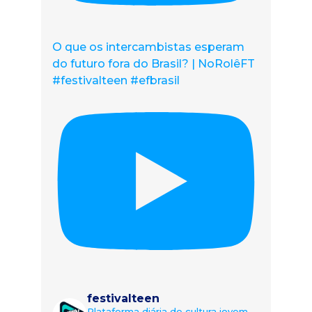
O que os intercambistas esperam
do futuro fora do Brasil? | NoRolêFT
#festivalteen #efbrasil
festivalteen
Plataforma diária de cultura jovem.