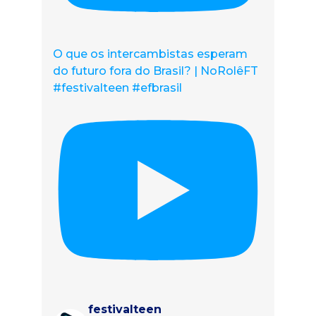
O que os intercambistas esperam
do futuro fora do Brasil? | NoRolêFT
#festivalteen #efbrasil
festivalteen