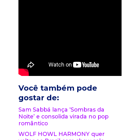
Você também pode
gostar de:
Sam Sabbá lança ‘Sombras da
Noite’ e consolida virada no pop
romântico
WOLF HOWL HARMONY quer