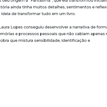
s deu origem a “Fantasma”, que ela transformou inicia
stória ainda tinha muitos detalhes, sentimentos e refle
a ideia de transformar tudo em um livro.
 Laura Lopes conseguiu desenvolver a narrativa de form
mórias e processos pessoais que não cabiam apenas 
bra que mistura sensibilidade, identificação e