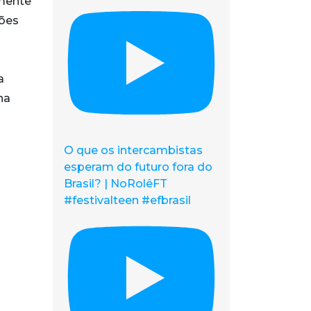
lmente
xões
a
na
O que os intercambistas
esperam do futuro fora do
Brasil? | NoRolêFT
#festivalteen #efbrasil