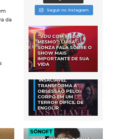
Seguir no Instagram
bém
ra da
“VOU COM MEDO
MESMO”: LUÍSA
SONZA FALA SOBRE O
SHOW MAIS
IMPORTANTE DE SUA
s
VIDA
‘INSACIÁVEL’
TRANSFORMA A
OBSESSÃO PELO
CORPO EM UM
TERROR DIFÍCIL DE
ENGOLIR
SÓNOFT