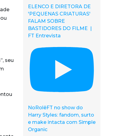
ELENCO E DIRETORA DE
dade
'PEQUENAS CRIATURAS'
mou
FALAM SOBRE
BASTIDORES DO FILME |
FT Entrevista
”, seu
ém
entou
NoRolêFT no show do
Harry Styles: fandom, surto
e make intacta com Simple
Organic