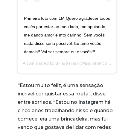
Primeira foto com 1M Quero agradecer todos
vocês por estar ao meu lado, me apoiando,
me dando amor e mto carinho. Sem vocês
nada disso seria possível. Eu amo vocês
demais!! Vai ser sempre eu e vocês!!!
A post shared by
𝕵𝖚𝖑𝖎𝖆 𝕱𝖗𝖆𝖓𝖈𝖔
(@jujumfranco) on
Jun 14, 
“Estou muito feliz, é uma sensação
incrível conquistar essa meta”, disse
entre sorrisos. “Estou no Instagram há
cinco anos trabalhando nisso e quando
comecei era uma brincadeira, mas fui
vendo que gostava de lidar com redes