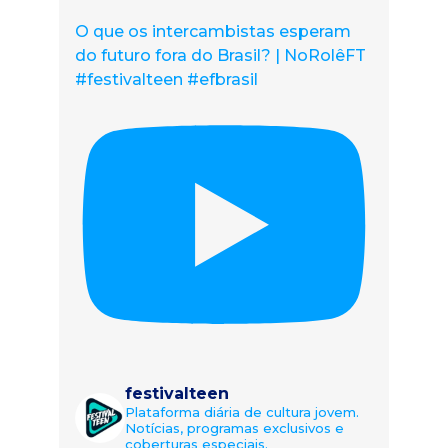
O que os intercambistas esperam
do futuro fora do Brasil? | NoRolêFT
#festivalteen #efbrasil
festivalteen
Plataforma diária de cultura jovem.
Notícias, programas exclusivos e
coberturas especiais.