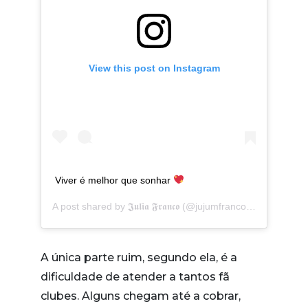
View this post on Instagram
Viver é melhor que sonhar
A post shared by
𝕵𝖚𝖑𝖎𝖆 𝕱𝖗𝖆𝖓𝖈𝖔
(@jujumfranco) on
Jun 9, 2
A única parte ruim, segundo ela, é a
dificuldade de atender a tantos fã
clubes. Alguns chegam até a cobrar,