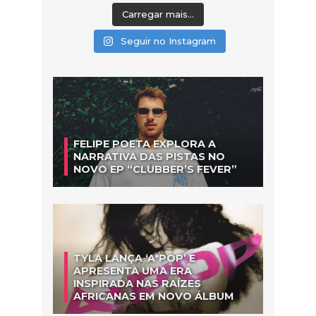
Carregar mais...
Seguir no Instagram
FELIPE POETA EXPLORA A
NARRATIVA DAS PISTAS NO
NOVO EP “CLUBBER’S FEVER”
TYLA LANÇA ‘A*POP’ E
APRESENTA UMA ERA
INSPIRADA NAS RAÍZES
AFRICANAS EM NOVO ÁLBUM