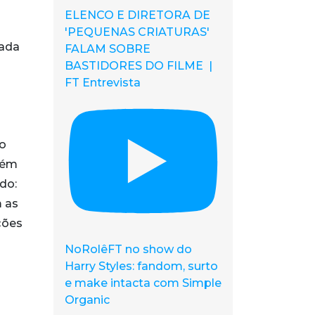
ELENCO E DIRETORA DE
'PEQUENAS CRIATURAS'
hada
FALAM SOBRE
BASTIDORES DO FILME |
FT Entrevista
 o
guém
do:
m as
ções
NoRolêFT no show do
Harry Styles: fandom, surto
e make intacta com Simple
Organic