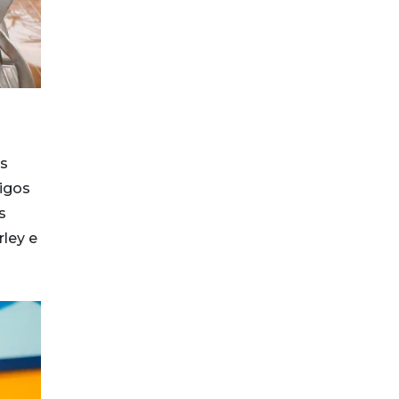
as
igos
s
ley e