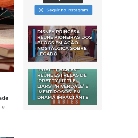
Seguir no Instagram
DISNEY PRINCESA
REÚNE PIONEIRAS DOS
BLOGS EM AÇÃO
NOSTÁLGICA SOBRE
LEGADO
‘PRETTY BABIES’
REÚNE ESTRELAS DE
‘PRETTY LITTLE
LIARS’, ‘RIVERDALE’ E
‘MENTIROSOS’ EM
DRAMA IMPACTANTE
dade
 e